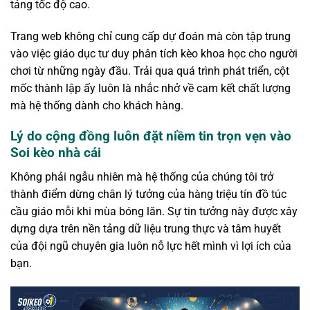
tảng tốc độ cao.
Abbey Hey F.C.
-
-
Ossett United
Trang web không chỉ cung cấp dự đoán mà còn tập trung
Litherland REMYCA
-
-
vào việc giáo dục tư duy phân tích kèo khoa học cho người
Charnock Richard
chơi từ những ngày đầu. Trải qua quá trình phát triển, cột
Thackley
-
-
mốc thành lập ấy luôn là nhắc nhở về cam kết chất lượng
Albion Sports
mà hệ thống dành cho khách hàng.
Clitheroe
-
-
A.F.C. Liverpool
Lý do cộng đồng luôn đặt niềm tin trọn vẹn vào
Soi kèo nhà cái
Chadderton FC
-
-
Witton Albion
Không phải ngẫu nhiên mà hệ thống của chúng tôi trở
North Ferriby United
thành điểm dừng chân lý tưởng của hàng triệu tín đồ túc
-
-
St Helens Town
cầu giáo mỗi khi mùa bóng lăn. Sự tin tưởng này được xây
dựng dựa trên nền tảng dữ liệu trung thực và tâm huyết
Wythenshawe Town
-
-
Cheadle Town
của đội ngũ chuyên gia luôn nỗ lực hết mình vì lợi ích của
bạn.
Silsden A.F.C.
-
-
Mossley
Ramsbottom United
-