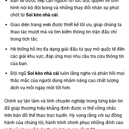
Bạn sẽ được tiếp cận nguồn tin tức độc quyền về tình
hình nội bộ đội bóng và những thay đổi nhân sự phút
Pershore Town 88
-
-
Brocton
chót từ
Soi kèo nhà cái
.
Rugby Borough
Giao diện trang web được thiết kế tối ưu, giúp chúng ta
-
-
SC Inkberrow
thao tác mượt mà và tìm kiếm thông tin trận đấu chỉ
trong tích tắc.
Westfields F.C.
-
-
Nuneaton Borough
Hệ thống hỗ trợ đa dạng giải đấu từ quy mô quốc tế đến
Stafford Rangers
các giải khu vực, đáp ứng mọi nhu cầu tra cứu thông tin
-
-
Tividale
của bạn.
Gresley Rovers
-
Đội ngũ
Soi kèo nhà cái
luôn lắng nghe và phản hồi mọi
-
Boldmere St Michaels
thắc mắc của người dùng nhằm nâng cao chất lượng
Winsford United
dịch vụ mỗi ngày một tốt hơn.
-
-
Mickleover Sports
Chính sự tận tâm và tính chuyên nghiệp trong từng bản tin
Shifnal Town
-
-
Clay Cross Town
đã giúp thương hiệu khẳng định được vị thế vững chắc
trên bản đồ thể thao trực tuyến. Hy vọng rằng với sự đồng
Congleton Town
-
-
hành của chúng tôi, hành trình chinh phục những đỉnh cao
AFC Wolverhampton City