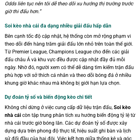
Retford FC
Odds liên tục nên tôi dễ theo dõi xu hướng thị trường trước
Leicester Nirvana
giờ thi đấu hơn.”
-
-
Long Eaton United
Soi kèo nhà cái đa dạng nhiều giải đấu hấp dẫn
Bottesford Town
-
-
Aylestone Park
Bên cạnh tốc độ cập nhật, hệ thống còn mở rộng phạm vi
theo dõi đến hàng trăm giải đấu lớn nhỏ trên toàn thế giới.
Grantham Town
-
-
Lincoln United
Từ Premier League, Champions League cho đến các giải
đấu châu Á và khu vực đều được cập nhật đầy đủ mỗi
Corby Town
-
-
ngày. Nhờ đó, người xem có thể dễ dàng tìm kiếm trận đấu
FC Peterborough
phù hợp với sở thích cá nhân và theo dõi bóng đá ở nhiều
Loughborough Students
-
-
khung giờ khác nhau mà không bị giới hạn lựa chọn.
Eastwood Community
Desborough Town
Dự đoán tỷ số và biến động kèo chi tiết
-
-
Hucknall Town
Không chỉ dừng ở việc cung cấp dữ liệu trận đấu,
Soi kèo
Sherwood Colliery
-
nhà cái
còn tập trung phân tích xu hướng biến động tỷ lệ từ
-
Moulton
nhà cái trước giờ bóng lăn. Các dự đoán tỷ số được xây
Woodbridge Town
dựng dựa trên phong độ thực tế, hiệu suất ghi bàn và lịch
-
-
Heacham
sử đối đầu của hai đội. Việc kết hợp giữa thống kê và góc