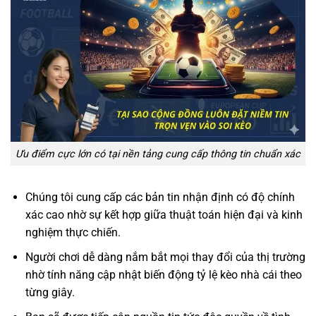
-
South London
Nelson
-
-
Stockport Georgians
Handsworth Parramore
0
-
1
0
-
0
90+3
'
Prestwich Heys
Runcorn Town
-
-
Dearne District
Barnoldswick Town
-
-
Ưu điểm cực lớn có tại nền tảng cung cấp thông tin chuẩn xác
Atherton Collieries
Tadcaster Albion
-
-
Chúng tôi cung cấp các bản tin nhận định có độ chính
Glossop North End
xác cao nhờ sự kết hợp giữa thuật toán hiện đại và kinh
Burscough F.C.
-
-
nghiệm thực chiến.
Droylsden
Người chơi dễ dàng nắm bắt mọi thay đổi của thị trường
Keighley Town
-
-
nhờ tính năng cập nhật biến động tỷ lệ kèo nhà cái theo
Longridge Town FC
từng giây.
Stourport Swifts
-
-
Hanley Town