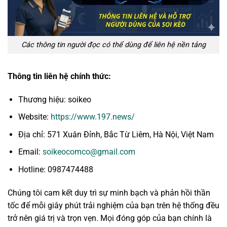
AFC Kempston Rovers
Biggleswade United FC
-
-
Woodford Town
Các thông tin người đọc có thể dùng để liên hệ nền tảng
Harefield United
-
-
Bowers Pitsea
North Greenford United
Thông tin liên hệ chính thức:
-
-
Arlesey Town
Thương hiệu: soikeo
London Lions
-
-
Rayners Lane
Website:
https://www.197.news/
Everett Rovers
Địa chỉ: 571 Xuân Đỉnh, Bắc Từ Liêm, Hà Nội, Việt Nam
-
-
Kings Langley
Email:
soikeocomco@gmail.com
Hendon
-
-
Soul Tower Hamlets
Hotline: 0987474488
Sawbridgeworth Town
-
-
Chúng tôi cam kết duy trì sự minh bạch và phản hồi thần
AFC Welwyn
tốc để mỗi giây phút trải nghiệm của bạn trên hệ thống đều
Ilford
-
-
trở nên giá trị và trọn vẹn. Mọi đóng góp của bạn chính là
Dunstable FC