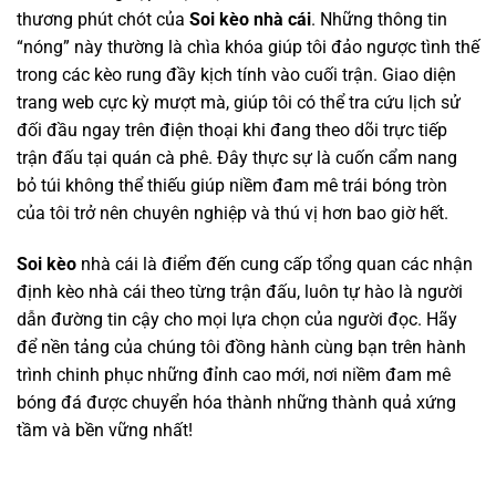
-
-
13:00
thương phút chót của
Soi kèo nhà cái
. Những thông tin
FC Gonio
“nóng” này thường là chìa khóa giúp tôi đảo ngược tình thế
NORWEGIAN JUNIOR U19
trong các kèo rung đầy kịch tính vào cuối trận. Giao diện
trang web cực kỳ mượt mà, giúp tôi có thể tra cứu lịch sử
0.95
0.90
0/0.5
4
9.5
Sandefjord U19
đối đầu ngay trên điện thoại khi đang theo dõi trực tiếp
-
-
0.85
0.90
12:00
U
Asane Fotball U19
trận đấu tại quán cà phê. Đây thực sự là cuốn cẩm nang
bỏ túi không thể thiếu giúp niềm đam mê trái bóng tròn
Lillestrom U19
của tôi trở nên chuyên nghiệp và thú vị hơn bao giờ hết.
-
-
12:30
Aalesund FKU19
Soi kèo
nhà cái là điểm đến cung cấp tổng quan các nhận
Stabaek U19
-
-
13:00
Fredrikstad U19
định kèo nhà cái theo từng trận đấu, luôn tự hào là người
dẫn đường tin cậy cho mọi lựa chọn của người đọc. Hãy
Rosenborg U19
-
-
14:00
để nền tảng của chúng tôi đồng hành cùng bạn trên hành
Molde U19
trình chinh phục những đỉnh cao mới, nơi niềm đam mê
9.5
Follo U19
-
bóng đá được chuyển hóa thành những thành quả xứng
-
16:00
Asker U19
tầm và bền vững nhất!
Heming U19
-
-
18:15
Ullern 2 U19