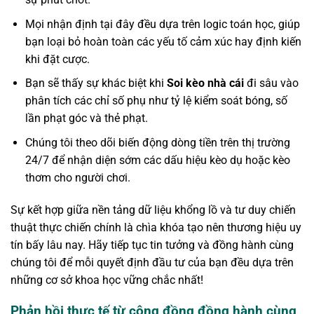
Fortaleza
0
-
0
0
-
0
0.85
0.97
31
'
0.5
U
Palmeiras - SP
Mọi nhận định tại đây đều dựa trên logic toán học, giúp
bạn loại bỏ hoàn toàn các yếu tố cảm xúc hay định kiến
0.82
0.97
0.5
2.5
9.5
khi đặt cược.
Corinthians - SP
-
-
0.97
0.82
23:00
U
Internacional - RS
Bạn sẽ thấy sự khác biệt khi
Soi kèo nhà cái
đi sâu vào
phân tích các chỉ số phụ như tỷ lệ kiểm soát bóng, số
lần phạt góc và thẻ phạt.
0.77
1.02
0
2/2.5
8.5
Vitória - BA
-
-
1.02
0.77
23:00
U
Chúng tôi theo dõi biến động dòng tiền trên thị trường
Athletico Paranaense - PR
24/7 để nhận diện sớm các dấu hiệu kèo dụ hoặc kèo
thơm cho người chơi.
CONCACAF CENTRAL AMERICAN CUP
Sự kết hợp giữa nền tảng dữ liệu khổng lồ và tư duy chiến
0.97
0.92
3.5/4
8.5
UMECIT
thuật thực chiến chính là chìa khóa tạo nên thương hiệu uy
1
-
1
0
-
2
0.82
0.87
45+16
'
0.5/1
U
CD Olimpia
tín bấy lâu nay. Hãy tiếp tục tin tưởng và đồng hành cùng
chúng tôi để mỗi quyết định đầu tư của bạn đều dựa trên
0.82
0.80
những cơ sở khoa học vững chắc nhất!
2.5
9.5
Alianza San Salvador
-
-
0.97
1.00
02:00
0/0.5
U
CS Herediano
Phản hồi thực tế từ cộng đồng đồng hành cùng