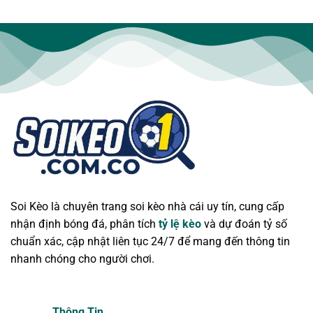
ICELAND U19 LEAGUE
0.87
0.97
0.5/1
3.5/4
Dahl vickreni Ma GREE U19
-
-
0.92
0.82
17:00
U
FH Hafnarfjordur U19
BRAZILIAN CAMPEONATO AMAZONENSE2
0.82
0.82
3.5
Unidos do Alvorada
0
-
2
0
-
0
0.97
0.97
45+16
'
1.5
U
CDC Manicore
Soi Kèo là chuyên trang soi kèo nhà cái uy tín, cung cấp
PERUVIAN LIGA 1
nhận định bóng đá, phân tích
tỷ lệ kèo
và dự đoán tỷ số
0.90
0.90
0/0.5
2.5
8.5
chuẩn xác, cập nhật liên tục 24/7 để mang đến thông tin
Alianza Atletico Sullana
-
-
0.90
0.90
20:00
U
nhanh chóng cho người chơi.
Cienciano
ECUADOR SERIE B
Thông Tin