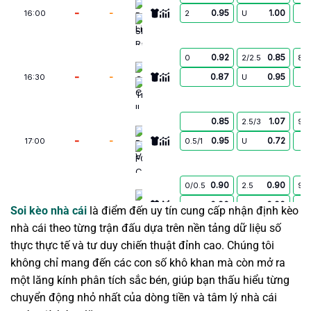
Paide Linnameeskond
-
-
0.95
1.00
16:00
2
U
SK Rapid Wien
0.92
0.85
0
2/2.5
8.5
CFR Cluj
-
-
0.87
0.95
16:30
U
Tromso IL
0.85
1.07
2.5/3
9.5
Debreceni VSC
-
-
0.95
0.72
17:00
0.5/1
U
FC Copenhagen
0.90
0.90
0/0.5
2.5
9.5
Dynamo Kyiv
-
-
0.90
0.90
17:00
U
Soi kèo nhà cái
là điểm đến uy tín cung cấp nhận định kèo
Qarabag
nhà cái theo từng trận đấu dựa trên nền tảng dữ liệu số
thực thực tế và tư duy chiến thuật đỉnh cao. Chúng tôi
0.97
1.02
0.5
2.5
9.5
Inter Club d'Escaldes
không chỉ mang đến các con số khô khan mà còn mở ra
-
-
0.82
0.77
17:00
U
FC Flora Tallinn
một lăng kính phân tích sắc bén, giúp bạn thấu hiểu từng
chuyển động nhỏ nhất của dòng tiền và tâm lý nhà cái