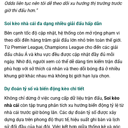
Odds liên tục nên tôi dễ theo dõi xu hướng thị trường trước
giờ thi đấu hơn.”
0.90
0.87
0/0.5
2/2.5
9.5
Deportiva Once Caldas
-
-
0.90
0.92
01:30
U
America de Cali
Soi kèo nhà cái đa dạng nhiều giải đấu hấp dẫn
Bên cạnh tốc độ cập nhật, hệ thống còn mở rộng phạm vi
CÚP CHILÊ
theo dõi đến hàng trăm giải đấu lớn nhỏ trên toàn thế giới.
Từ Premier League, Champions League cho đến các giải
0.85
0.85
0
2.5
8.5
đấu châu Á và khu vực đều được cập nhật đầy đủ mỗi
Municipal Iquique
0
-
0
0
-
0
0.95
0.95
31
'
U
ngày. Nhờ đó, người xem có thể dễ dàng tìm kiếm trận đấu
Deportes Limache
phù hợp với sở thích cá nhân và theo dõi bóng đá ở nhiều
khung giờ khác nhau mà không bị giới hạn lựa chọn.
0.82
0.90
1
2/2.5
8.5
Coquimbo Unido
0
-
0
0
-
0
0.97
0.90
31
'
U
San Marcos de Arica
Dự đoán tỷ số và biến động kèo chi tiết
Không chỉ dừng ở việc cung cấp dữ liệu trận đấu,
Soi kèo
VĐQG BOLIVIA
nhà cái
còn tập trung phân tích xu hướng biến động tỷ lệ từ
nhà cái trước giờ bóng lăn. Các dự đoán tỷ số được xây
0.82
0.95
1.5
3.5
9.5
dựng dựa trên phong độ thực tế, hiệu suất ghi bàn và lịch
Bolivar
1
-
0
3
-
0
0.97
0.85
45+16
'
U
sử đối đầu của hai đội. Việc kết hợp giữa thống kê và góc
Oriente Petrolero