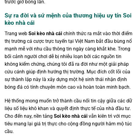
0.90
0.95
trước giờ bóng lăn.
2.5
10.
IFK Goteborg
-
-
0.90
0.85
17:00
0/0.5
U
KAA Gent
Sự ra đời và sứ mệnh của thương hiệu uy tín Soi
kèo nhà cái
0.90
0.92
0/0.5
2.5
9.5
Trang web
Soi kèo
nhà cái
chính thức ra mắt vào thời điểm
Rakow Czestochowa
-
-
0.90
0.87
17:00
U
thị trường cá cược trực tuyến tại Việt Nam bắt đầu bùng nổ
Hammarby
mạnh mẽ với nhu cầu thông tin ngày càng khắt khe. Trong
bối cảnh người chơi dễ bị nhiễu loạn bởi các nguồn tin
0.80
0.90
0/0.5
2.5
9.5
Riga FC
không kiểm chứng, chúng tôi đã ra đời như một giải pháp
-
-
1.00
0.90
17:00
U
Győri ETO FC
cứu cánh giúp định hướng thị trường. Mục đích cốt lõi của
sự thành lập này là xây dựng một hệ sinh thái nhận định
0.92
0.82
2.5/3
9.5
bóng đá có tính chuyên môn cao và hoàn toàn minh bạch.
Sheriff Tiraspol
-
-
0.87
0.97
17:00
0.5
U
St. Gallen
Hệ thống mong muốn trở thành cầu nối tin cậy giữa các dữ
liệu số liệu khô khan và quyết định thực tế của nhà đầu tư.
0.85
1.05
2.5/3
9.5
Cho đến nay, nền tảng
Soi kèo
nhà cái
vẫn kiên trì với mục
FK Zalgiris Vilnius
-
-
0.95
0.75
17:00
0.5
U
tiêu mang lại giá trị thực cho cộng đồng người hâm mộ túc
Hajduk Split
cầu.