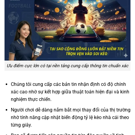
0.87
0.92
0.5
2.5
Inter Turku
-
-
0.92
0.87
14:00
U
Lahti
0.85
0.90
1.5
3/3.5
Ilves Tampere
-
-
0.95
0.90
15:00
U
IFK Mariehamn
0.90
0.90
2.5/3
Ưu điểm cực lớn có tại nền tảng cung cấp thông tin chuẩn xác
AC Oulu
-
-
0.90
0.90
16:00
0/0.5
U
HJK Helsinki
Chúng tôi cung cấp các bản tin nhận định có độ chính
xác cao nhờ sự kết hợp giữa thuật toán hiện đại và kinh
VĐQG NA UY
nghiệm thực chiến.
1.00
0.97
0/0.5
3
10.
Người chơi dễ dàng nắm bắt mọi thay đổi của thị trường
Lillestrom
-
-
0.80
0.82
12:30
U
nhờ tính năng cập nhật biến động tỷ lệ kèo nhà cái theo
Rosenborg
từng giây.
0.82
0.80
0/0.5
3
10.