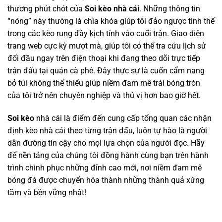
Mostoles
thương phút chót của
Soi kèo nhà cái
. Những thông tin
-
-
08:00
CF Trival Valderas
“nóng” này thường là chìa khóa giúp tôi đảo ngược tình thế
RB Leipzig Women
trong các kèo rung đầy kịch tính vào cuối trận. Giao diện
-
-
09:00
Zwolle Women
trang web cực kỳ mượt mà, giúp tôi có thể tra cứu lịch sử
đối đầu ngay trên điện thoại khi đang theo dõi trực tiếp
Groene Ster
-
-
09:00
trận đấu tại quán cà phê. Đây thực sự là cuốn cẩm nang
BSV Limburgia
bỏ túi không thể thiếu giúp niềm đam mê trái bóng tròn
0.95
0.90
3
8.5
của tôi trở nên chuyên nghiệp và thú vị hơn bao giờ hết.
Granada CF Women
-
-
0.85
0.90
09:00
0.5
U
Tottenham Hotspur Women
Soi kèo
nhà cái là điểm đến cung cấp tổng quan các nhận
định kèo nhà cái theo từng trận đấu, luôn tự hào là người
Verlaine
-
-
09:00
dẫn đường tin cậy cho mọi lựa chọn của người đọc. Hãy
FC Liege Reserves
để nền tảng của chúng tôi đồng hành cùng bạn trên hành
Brighton & Hove Albion Women
-
-
10:00
trình chinh phục những đỉnh cao mới, nơi niềm đam mê
Paris Saint Germain Women
bóng đá được chuyển hóa thành những thành quả xứng
0.95
0.92
3/3.5
tầm và bền vững nhất!
Haro Deportivo
-
-
0.85
0.87
10:00
2/2.5
U
UD Logrones