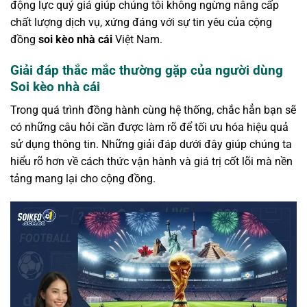
động lực quý giá giúp chúng tôi không ngừng nâng cấp
chất lượng dịch vụ, xứng đáng với sự tin yêu của cộng
VĐQG COSTA RICA
đồng
soi kèo nhà cái
Việt Nam.
0.92
0.77
0
1.5
8.5
Giải đáp thắc mắc thường gặp của người dùng
Puntarenas FC
0
-
1
Soi kèo nhà cái
3
-
3
0.87
1.02
85
'
U
Deportivo Saprissa
Trong quá trình đồng hành cùng hệ thống, chắc hẳn bạn sẽ
có những câu hỏi cần được làm rõ để tối ưu hóa hiệu quả
1.02
0.95
0.5
2.5
9.5
International San Carlos
sử dụng thông tin. Những giải đáp dưới đây giúp chúng ta
-
-
0.77
0.85
21:00
U
AD San Carlos
hiểu rõ hơn về cách thức vận hành và giá trị cốt lõi mà nền
tảng mang lại cho cộng đồng.
1.05
1.07
0/0.5
2/2.5
9.5
CS Herediano
10/08
-
-
0.75
0.72
U
00:00
LD Alajuelense
VĐQG GUATEMALA
0.87
1.00
0.5
2/2.5
8.5
Deportivo San Pedro
-
-
0.92
0.80
21:00
U