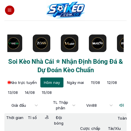
Bỏ
qua
nội
dung
Soi Kèo Nhà Cái ⭐ Nhận Định Bóng Đá &
Dự Đoán Kèo Chuẩn
Kèo trực tuyến
Hôm nay
Ngày mai
11/08
12/08
13/08
14/08
15/08
TL Thập
Giải đấu
Vin88
phân
Thời gian
Tỉ số
Đội
Toàn t
bóng
Cược chấp
Tài/Xỉu