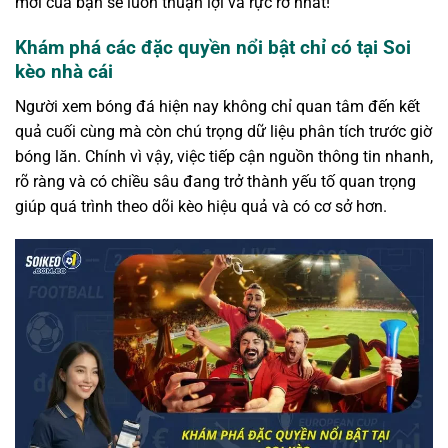
mới của bạn sẽ luôn thuận lợi và rực rỡ nhất!
Khám phá các đặc quyền nổi bật chỉ có tại Soi
1.00
0.85
2.5
10.
kèo nhà cái
Halmstads
-
-
0.80
0.95
14:30
0.5/1
U
GAIS
Người xem bóng đá hiện nay không chỉ quan tâm đến kết
quả cuối cùng mà còn chú trọng dữ liệu phân tích trước giờ
HẠNG 2 NHẬT BẢN
bóng lăn. Chính vì vậy, việc tiếp cận nguồn thông tin nhanh,
rõ ràng và có chiều sâu đang trở thành yếu tố quan trọng
0.82
0.90
0/0.5
2/2.5
9.5
Iwaki FC
giúp quá trình theo dõi kèo hiệu quả và có cơ sở hơn.
-
-
0.97
0.90
09:00
U
FC Imabari
0.80
0.95
0
2.5
10.
Montedio Yamagata
-
-
1.00
0.85
10:00
U
Tochigi City
LEAGUE 1 ĐAN MẠCH
0.75
0.90
0
2.5/3
10.
Hvidovre IF
-
-
1.05
0.90
11:00
U