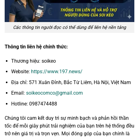
Nautico (PE)
-
-
0.75
0.80
19:00
U
Atletico Clube Goianiense
1.05
0.75
Các thông tin người đọc có thể dùng để liên hệ nền tảng
0/0.5
1.5/2
9.5
Cuiaba
-
-
0.75
1.05
21:00
U
Fortaleza
Thông tin liên hệ chính thức:
VĐQG COLOMBIA
Thương hiệu: soikeo
1.00
0.77
0
2
8.5
Website:
https://www.197.news/
Alianza Fútbol Club
-
-
0.80
1.02
21:05
U
Atletico Bucaramanga
Địa chỉ: 571 Xuân Đỉnh, Bắc Từ Liêm, Hà Nội, Việt Nam
Email:
soikeocomco@gmail.com
0.85
0.80
2/2.5
8.5
Jaguares de Cordoba
Hotline: 0987474488
-
-
0.95
1.00
23:10
0.5
U
Deportiva Once Caldas
Chúng tôi cam kết duy trì sự minh bạch và phản hồi thần
tốc để mỗi giây phút trải nghiệm của bạn trên hệ thống đều
0.97
0.85
0/0.5
2/2.5
America de Cali
trở nên giá trị và trọn vẹn. Mọi đóng góp của bạn chính là
10/08
-
-
0.82
0.95
U
01:15
Atletico Nacional Medellin