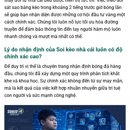
thay đổi từ nhà cái đều được hiển thị tức thì. Việc theo dõi
sát sao bảng kèo trong khoảng 2 tiếng trước giờ bóng lăn
0.95
0.70
2/2.5
9.5
Brisbane Roar
sẽ giúp bạn nhận diện được những cơ hội đầu tư vàng một
-
-
0.85
1.10
07:00
0/0.5
U
Sydney FC
cách chính xác. Chúng tôi luôn nỗ lực tối ưu hóa đường
truyền để đảm bảo thông tin đến tay người hâm mộ luôn
0.85
0.90
nhanh chóng và mượt mà nhất có thể.
2
3.5
9.5
South Melbourne
-
-
0.95
0.90
09:40
U
Fremantle City
Lý do nhận định của Soi kèo nhà cái luôn có độ
chính xác cao?
HẠNG 2 BỒ ĐÀO NHA
Để duy trì vị thế là chuyên trang nhận định bóng đá hàng
đầu, chúng tôi đã xây dựng một quy trình phân tích khắt
0.95
0.97
2/2.5
9.5
SC Farense
khe và khoa học. Sự chính xác không đến từ sự may mắn,
-
-
0.85
0.82
10:00
0/0.5
U
SCU Torreense
mà là kết quả của việc kết hợp nhuần nhuyễn giữa trí tuệ
con người và sức mạnh công nghệ.
1.02
0.95
0/0.5
2.5
9.5
Vizela
-
-
0.77
0.85
13:00
U
Uniao Leiria
0.97
0.82
0.5
2/2.5
9.5