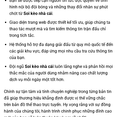
Bạn sẽ được tiếp cận nguồn tin tức độc quyền về tình
Ham-Kam
-
-
0.97
1.00
15:00
U
hình nội bộ đội bóng và những thay đổi nhân sự phút
Aalesund FK
chót từ
Soi kèo nhà cái
.
Giao diện trang web được thiết kế tối ưu, giúp chúng ta
0.95
1.00
3/3.5
10.
Kristiansund BK
thao tác mượt mà và tìm kiếm thông tin trận đấu chỉ
-
-
0.85
0.80
17:15
0.5/1
U
Molde
trong tích tắc.
Hệ thống hỗ trợ đa dạng giải đấu từ quy mô quốc tế đến
VĐQG THỤY ĐIỂN
các giải khu vực, đáp ứng mọi nhu cầu tra cứu thông tin
của bạn.
0.80
0.90
1
3.5
10.
Hammarby
-
-
1.00
0.90
12:00
U
Đội ngũ
Soi kèo nhà cái
luôn lắng nghe và phản hồi mọi
Hacken
thắc mắc của người dùng nhằm nâng cao chất lượng
dịch vụ mỗi ngày một tốt hơn.
1.02
0.80
1/1.5
2.5/3
10.
Malmo FF
-
-
0.77
1.00
12:00
U
Chính sự tận tâm và tính chuyên nghiệp trong từng bản tin
Degerfors IF
đã giúp thương hiệu khẳng định được vị thế vững chắc
trên bản đồ thể thao trực tuyến. Hy vọng rằng với sự đồng
0.80
0.90
0
2.5/3
10.
hành của chúng tôi, hành trình chinh phục những đỉnh cao
IFK Goteborg
-
-
1.00
0.90
14:30
U
Kalmar