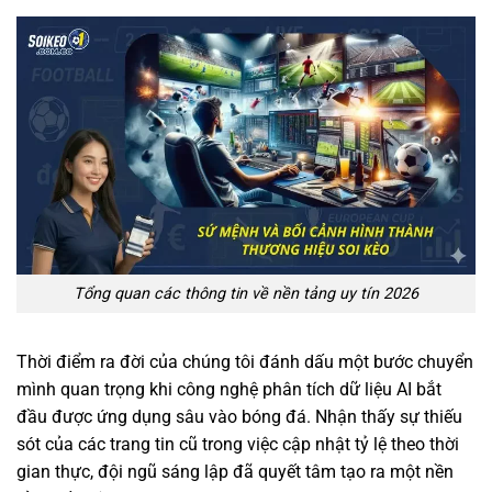
0.95
0.95
3
10.
Helmond Sport
-
-
0.85
0.85
10:15
0/0.5
U
De Graafschap
0.90
0.95
0
3
9.5
MVV Maastricht
-
-
0.90
0.85
14:45
U
FC Utrecht Youth
VĐQG NGA
Dynamo Moscow
-
-
11:30
Tổng quan các thông tin về nền tảng uy tín 2026
Dynamo Makhachkala
Zenit St. Petersburg
-
-
14:00
Thời điểm ra đời của chúng tôi đánh dấu một bước chuyển
Rodina Moscow
mình quan trọng khi công nghệ phân tích dữ liệu AI bắt
Spartak Moscow
-
-
17:00
đầu được ứng dụng sâu vào bóng đá. Nhận thấy sự thiếu
FK Krasnodar
sót của các trang tin cũ trong việc cập nhật tỷ lệ theo thời
Rubin Kazan
-
-
17:30
gian thực, đội ngũ sáng lập đã quyết tâm tạo ra một nền
FC Orenburg