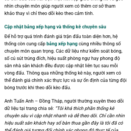
nhìn chuyên môn giúp người xem có thêm cơ sở tham
VĐQG ROMANIA
khảo thay vì chỉ theo dõi kèo theo cảm tính.
0.95
1.00
0
2/2.5
Petrolul Ploiesti
Cập nhật bảng xếp hạng và thống kê chuyên sâu
-
-
0.85
0.80
15:30
U
FC Otelul Galati
Để hỗ trợ quá trình đánh giá trận đấu toàn diện hơn, hệ
thống còn cung cấp
bảng xếp hạng
cùng nhiều thông số
0.80
0.82
0.5/1
2/2.5
9.5
chuyên môn quan trọng. Các dữ liệu như kiểm soát bóng,
CS Universitatea Craiova
-
-
1.00
0.97
18:30
U
số cú sút trúng đích, hiệu suất phòng ngự hay phong độ
Arges
sân nhà sân khách đều được cập nhật liên tục sau mỗi
vòng đấu. Thông qua những thống kê này, người xem có
VĐQG URUGUAY
thể đánh giá chính xác thực lực và sự ổn định của từng đội
0.90
1.00
2/2.5
8.5
bóng trước khi theo dõi kèo đấu.
Montevideo City Torque
-
-
0.90
0.80
0.5
U
CA Penarol
Anh Tuấn Anh – Đồng Tháp, người thường xuyên theo dõi
dữ liệu tại trang chia sẻ:
“Tôi khá thích phần thống kê
1.02
0.90
0.5
2
8.5
chuyên sâu vì cập nhật nhanh và dễ theo dõi. Chỉ cần nhìn
Danubio FC
-
-
0.77
0.90
14:00
U
hiệu suất sân khách hay số bàn thua gần đây là tôi đã có
Cerro Montevideo
thể đánh giá tương đối chính xác phong độ thực tế của