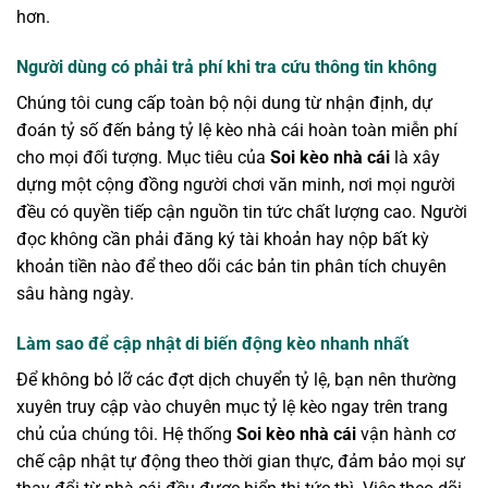
hơn.
1.00
0.82
0.5
2.5
Atletico Independiente
10/08
-
-
0.80
0.97
U
01:30
Người dùng có phải trả phí khi tra cứu thông tin không
Atletico Choloma
Chúng tôi cung cấp toàn bộ nội dung từ nhận định, dự
đoán tỷ số đến bảng tỷ lệ kèo nhà cái hoàn toàn miễn phí
VĐQG BOLIVIA
cho mọi đối tượng. Mục tiêu của
Soi kèo nhà cái
là xây
0.90
0.80
3/3.5
9.5
dựng một cộng đồng người chơi văn minh, nơi mọi người
Gualberto Villarroel Deportivo San J
-
-
0.90
1.00
19:00
0.5/1
U
đều có quyền tiếp cận nguồn tin tức chất lượng cao. Người
Always Ready
đọc không cần phải đăng ký tài khoản hay nộp bất kỳ
khoản tiền nào để theo dõi các bản tin phân tích chuyên
0.85
0.80
0.5
2.5/3
10.
sâu hàng ngày.
Real Potosi
-
-
0.95
1.00
21:15
U
Blooming
Làm sao để cập nhật di biến động kèo nhanh nhất
0.92
0.92
0.5/1
3
10.
Để không bỏ lỡ các đợt dịch chuyển tỷ lệ, bạn nên thường
Oriente Petrolero
-
-
0.87
0.87
23:30
xuyên truy cập vào chuyên mục tỷ lệ kèo ngay trên trang
U
Universitario De Vinto
chủ của chúng tôi. Hệ thống
Soi kèo nhà cái
vận hành cơ
chế cập nhật tự động theo thời gian thực, đảm bảo mọi sự
FFA CUP ÚC