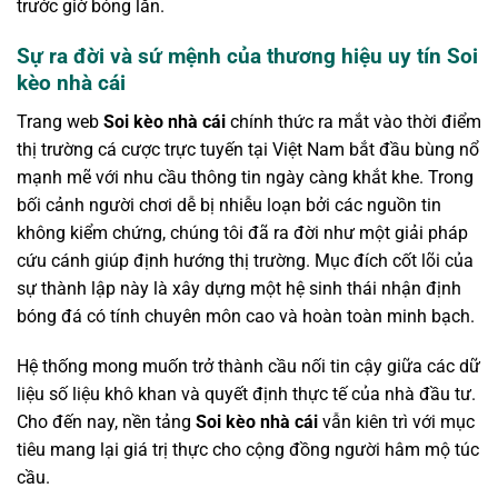
trước giờ bóng lăn.
VĐQG ARGENTINA
Sự ra đời và sứ mệnh của thương hiệu uy tín Soi
0.85
0.85
0
1.5
8.5
kèo nhà cái
CA San Lorenzo
-
-
0.95
0.95
18:00
U
CA Huracan
Trang web
Soi kèo
nhà cái
chính thức ra mắt vào thời điểm
thị trường cá cược trực tuyến tại Việt Nam bắt đầu bùng nổ
0.90
0.90
0/0.5
2
8.5
mạnh mẽ với nhu cầu thông tin ngày càng khắt khe. Trong
Defensa Y Justicia
-
bối cảnh người chơi dễ bị nhiễu loạn bởi các nguồn tin
-
0.90
0.90
20:45
U
Club Atlético Newell's Old Boys
không kiểm chứng, chúng tôi đã ra đời như một giải pháp
cứu cánh giúp định hướng thị trường. Mục đích cốt lõi của
0.80
0.77
0.5
1.5/2
8.5
sự thành lập này là xây dựng một hệ sinh thái nhận định
Gimnasia La Plata
-
-
1.00
1.02
20:45
U
bóng đá có tính chuyên môn cao và hoàn toàn minh bạch.
CA Barracas Central
Hệ thống mong muốn trở thành cầu nối tin cậy giữa các dữ
1.02
0.97
0.5
2
8.5
liệu số liệu khô khan và quyết định thực tế của nhà đầu tư.
Argentinos Juniors
-
-
0.77
0.82
23:15
U
Racing Club de Avellaneda
Cho đến nay, nền tảng
Soi kèo
nhà cái
vẫn kiên trì với mục
tiêu mang lại giá trị thực cho cộng đồng người hâm mộ túc
cầu.
HẠNG 2 HÀ LAN