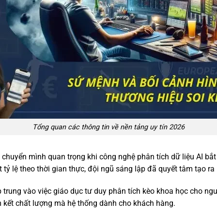
Tổng quan các thông tin về nền tảng uy tín 2026
 chuyển mình quan trọng khi công nghệ phân tích dữ liệu AI b
t tỷ lệ theo thời gian thực, đội ngũ sáng lập đã quyết tâm tạo r
rung vào việc giáo dục tư duy phân tích kèo khoa học cho ngườ
am kết chất lượng mà hệ thống dành cho khách hàng.