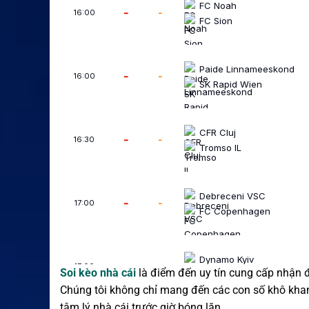
FC Noah
-
-
16:00
FC Sion
Paide Linnameeskond
-
-
16:00
SK Rapid Wien
CFR Cluj
-
-
16:30
Tromso IL
Debreceni VSC
-
-
17:00
FC Copenhagen
Dynamo Kyiv
-
-
17:00
Soi kèo nhà cái
là điểm đến uy tín cung cấp nhận đị
Qarabag
Chúng tôi không chỉ mang đến các con số khô khan
tâm lý nhà cái trước giờ bóng lăn.