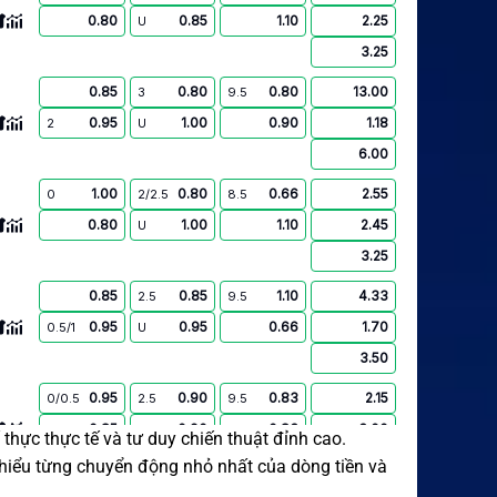
0.80
0.85
1.10
2.25
U
3.25
0.85
0.80
0.80
13.00
3
9.5
0.95
1.00
0.90
1.18
2
U
6.00
1.00
0.80
0.66
2.55
0
2/2.5
8.5
0.80
1.00
1.10
2.45
U
3.25
0.85
0.85
1.10
4.33
2.5
9.5
0.95
0.95
0.66
1.70
0.5/1
U
3.50
0.95
0.90
0.83
2.15
0/0.5
2.5
9.5
0.85
0.90
0.83
3.00
U
thực thực tế và tư duy chiến thuật đỉnh cao.
3.20
 hiểu từng chuyển động nhỏ nhất của dòng tiền và