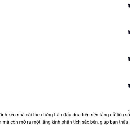
nh kèo nhà cái theo từng trận đấu dựa trên nền tảng dữ liệu số 
 mà còn mở ra một lăng kính phân tích sắc bén, giúp bạn thấu