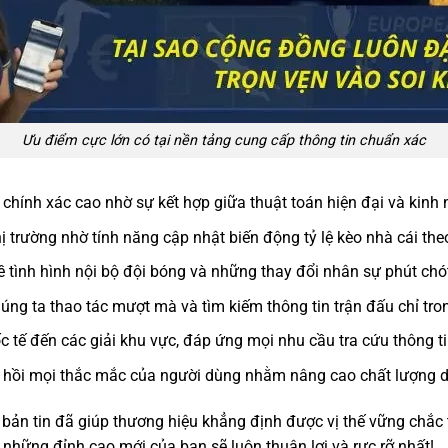
Ưu điểm cực lớn có tại nền tảng cung cấp thông tin chuẩn xác
chính xác cao nhờ sự kết hợp giữa thuật toán hiện đại và kinh 
 trường nhờ tính năng cập nhật biến động tỷ lệ kèo nhà cái theo
ề tình hình nội bộ đội bóng và những thay đổi nhân sự phút chó
húng ta thao tác mượt mà và tìm kiếm thông tin trận đấu chỉ tron
 tế đến các giải khu vực, đáp ứng mọi nhu cầu tra cứu thông t
 hồi mọi thắc mắc của người dùng nhằm nâng cao chất lượng d
bản tin đã giúp thương hiệu khẳng định được vị thế vững chắc t
 những đỉnh cao mới của bạn sẽ luôn thuận lợi và rực rỡ nhất!