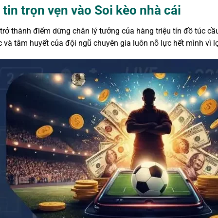
tin trọn vẹn vào Soi kèo nhà cái
rở thành điểm dừng chân lý tưởng của hàng triệu tín đồ túc cầ
 và tâm huyết của đội ngũ chuyên gia luôn nỗ lực hết mình vì lợ