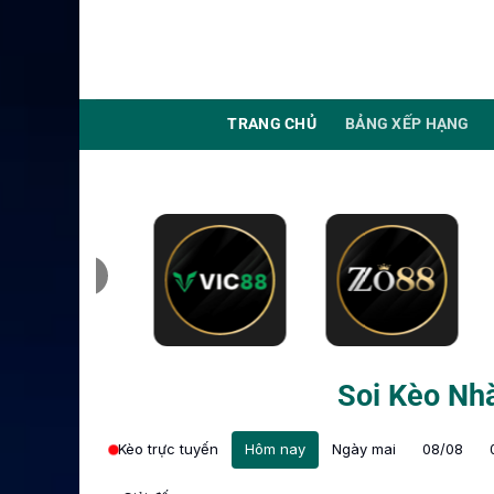
Bỏ
qua
nội
dung
TRANG CHỦ
BẢNG XẾP HẠNG
Soi Kèo Nh
Kèo trực tuyến
Hôm nay
Ngày mai
08/08