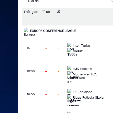
Giải đấu
Thời gian
Tỉ số
EUROPA CONFERENCE LEAGUE
Inter Turku
-
-
15:00
Vaduz
HJK Helsinki
-
-
16:00
Motherwell F.C.
FK Jablonec
-
-
16:00
Rigas Futbola Skola