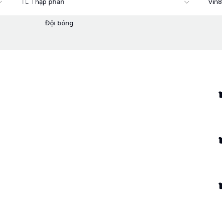
TL Thập phân
Vin
Đội bóng