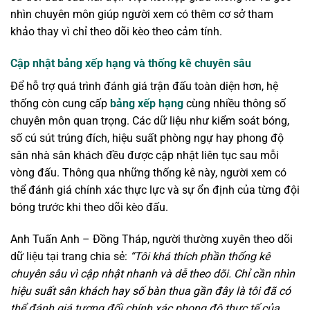
nhìn chuyên môn giúp người xem có thêm cơ sở tham
khảo thay vì chỉ theo dõi kèo theo cảm tính.
VĐQG ROMANIA
Cập nhật bảng xếp hạng và thống kê chuyên sâu
0.97
1.05
0
2/2.5
Petrolul Ploiesti
-
Để hỗ trợ quá trình đánh giá trận đấu toàn diện hơn, hệ
-
0.82
0.75
15:30
U
FC Otelul Galati
thống còn cung cấp
bảng xếp hạng
cùng nhiều thông số
chuyên môn quan trọng. Các dữ liệu như kiểm soát bóng,
0.80
0.90
0.5/1
2/2.5
9.5
số cú sút trúng đích, hiệu suất phòng ngự hay phong độ
CS Universitatea Craiova
-
-
1.00
0.90
18:30
U
sân nhà sân khách đều được cập nhật liên tục sau mỗi
Arges
vòng đấu. Thông qua những thống kê này, người xem có
thể đánh giá chính xác thực lực và sự ổn định của từng đội
VĐQG URUGUAY
bóng trước khi theo dõi kèo đấu.
0.90
1.00
2/2.5
8.5
Montevideo City Torque
Anh Tuấn Anh – Đồng Tháp, người thường xuyên theo dõi
-
-
0.90
0.80
0.5
U
CA Penarol
dữ liệu tại trang chia sẻ:
“Tôi khá thích phần thống kê
chuyên sâu vì cập nhật nhanh và dễ theo dõi. Chỉ cần nhìn
1.00
0.92
0.5
2
8.5
hiệu suất sân khách hay số bàn thua gần đây là tôi đã có
Danubio FC
-
-
0.80
0.87
14:00
thể đánh giá tương đối chính xác phong độ thực tế của
U