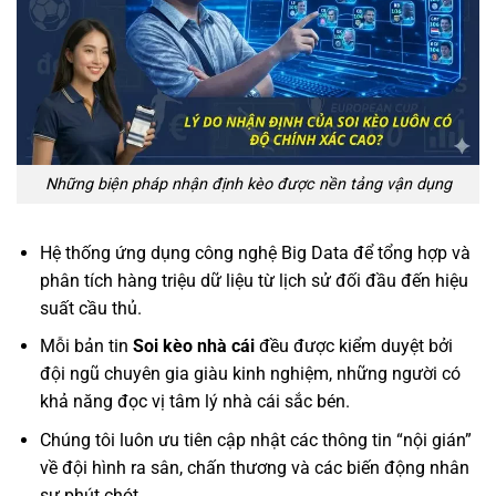
-
-
0.95
0.80
13:00
U
FK Van Charentsavan
0.80
1.00
2.5/3
Shirak
-
-
1.00
0.80
15:00
1.5
U
FC Noah
VĐQG BOSNIA & HERZEGOVINA
Những biện pháp nhận định kèo được nền tảng vận dụng
0.87
0.85
1/1.5
2.5
8.5
Borac Banja Luka
Hệ thống ứng dụng công nghệ Big Data để tổng hợp và
-
-
0.92
0.95
16:30
U
FK Velez Mostar
phân tích hàng triệu dữ liệu từ lịch sử đối đầu đến hiệu
suất cầu thủ.
0.85
1.00
1.5
2.5/3
8.5
Mỗi bản tin
Soi kèo nhà cái
đều được kiểm duyệt bởi
HSK Zrinjski Mostar
-
-
0.95
0.80
19:00
U
NK Celik Zenica
đội ngũ chuyên gia giàu kinh nghiệm, những người có
khả năng đọc vị tâm lý nhà cái sắc bén.
VĐQG GEORGIA
Chúng tôi luôn ưu tiên cập nhật các thông tin “nội gián”
về đội hình ra sân, chấn thương và các biến động nhân
0.90
0.90
2.5
8.5
sự phút chót.