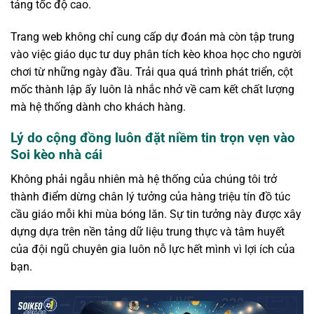
tảng tốc độ cao.
VĐQG TRUNG QUỐC
Trang web không chỉ cung cấp dự đoán mà còn tập trung
0.95
0.87
1
2.5/3
9.5
vào việc giáo dục tư duy phân tích kèo khoa học cho người
Henan FC
-
-
0.85
0.92
11:00
U
chơi từ những ngày đầu. Trải qua quá trình phát triển, cột
Qingdao West Coast
mốc thành lập ấy luôn là nhắc nhở về cam kết chất lượng
mà hệ thống dành cho khách hàng.
0.90
0.97
2.5/3
9.5
Chongqing Tonglianglong
-
-
0.90
0.82
11:35
0/0.5
U
Lý do cộng đồng luôn đặt niềm tin trọn vẹn vào
Shanghai Port
Soi kèo nhà cái
1.07
0.80
0.5
3
9.5
Không phải ngẫu nhiên mà hệ thống của chúng tôi trở
Shandong Taishan
-
thành điểm dừng chân lý tưởng của hàng triệu tín đồ túc
-
0.72
1.00
12:00
U
Tianjin Jinmen Tiger
cầu giáo mỗi khi mùa bóng lăn. Sự tin tưởng này được xây
dựng dựa trên nền tảng dữ liệu trung thực và tâm huyết
VĐQG PHẦN LAN
của đội ngũ chuyên gia luôn nỗ lực hết mình vì lợi ích của
bạn.
0.82
0.77
1
2.5/3
KuPs
-
-
0.97
1.02
12:00
U
TPS Turku