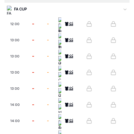
FA CUP
Erith Belvedere
-
-
12:00
Billingshurst
Worsbrough Bridge Athletic
-
-
13:00
Trafford
Northampton On Cheneck
-
-
13:00
Heanor Town
Wick
-
-
13:00
Camberley Town
Little Common FC
-
-
13:00
Haywards Heath Town
Haarlem
-
-
14:00
Irlam
Beverley Town
-
-
14:00
Northwich Victoria F.C.
Littlehampton Town